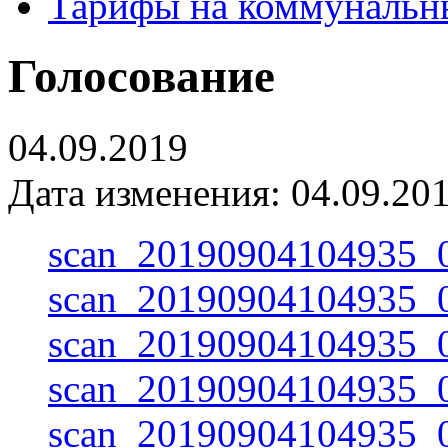
Тарифы на коммунальн
Голосование
04.09.2019
Дата изменения: 04.09.201
scan_20190904104935_0
scan_20190904104935_0
scan_20190904104935_0
scan_20190904104935_0
scan_20190904104935_0